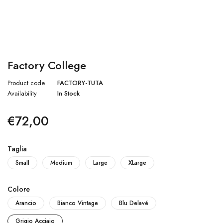
Factory College
Product code
FACTORY-TUTA
Availability
In Stock
€
72,00
Taglia
Small
Medium
Large
XLarge
Colore
Arancio
Bianco Vintage
Blu Delavé
Grigio Acciaio