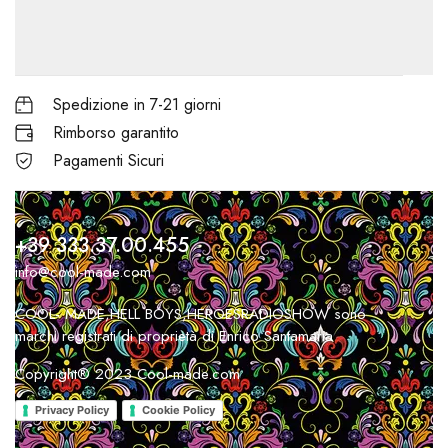
Spedizione in 7-21 giorni
Rimborso garantito
Pagamenti Sicuri
+39 333.37.00.455
info@cool-made.com
COOL- MADE,HELL BOYS,HEROESRADIOSHOW sono
marchi registrati di proprietà di Enrico Santamaria
Copyright® 2023 Cool-made.com
Privacy Policy
Cookie Policy